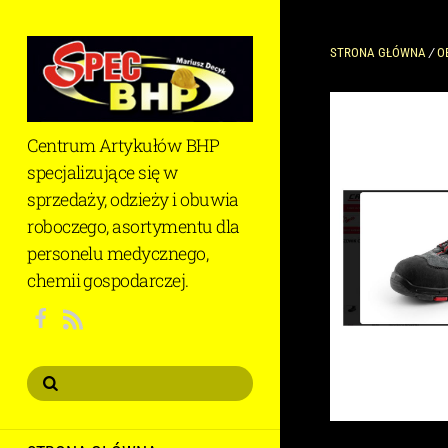
STRONA GŁÓWNA
/
O
Centrum Artykułów BHP
specjalizujące się w
sprzedaży, odzieży i obuwia
roboczego, asortymentu dla
personelu medycznego,
chemii gospodarczej.
RSS