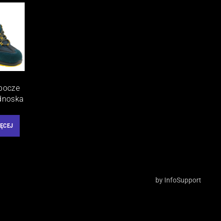
obocze
dnoska
ĘCEJ
by
InfoSupport