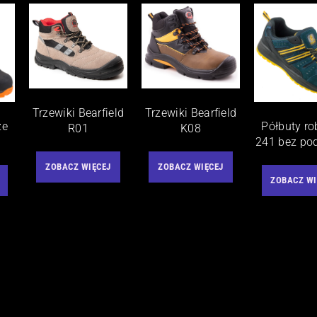
Trzewiki Bearfield
Trzewiki Bearfield
ze
Półbuty r
R01
K08
241 bez po
ZOBACZ WIĘCEJ
ZOBACZ WIĘCEJ
ZOBACZ WI