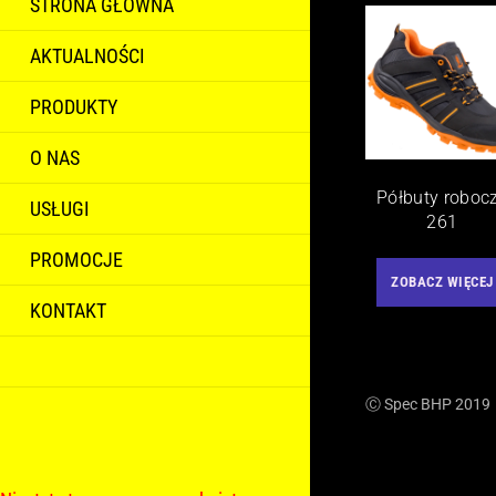
STRONA GŁÓWNA
AKTUALNOŚCI
PRODUKTY
O NAS
Półbuty roboc
USŁUGI
261
PROMOCJE
ZOBACZ WIĘCEJ
KONTAKT
Ⓒ Spec BHP 2019