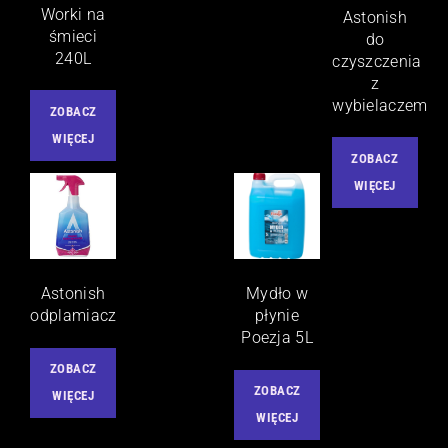
Worki na
Astonish
śmieci
do
240L
czyszczenia
z
wybielaczem
ZOBACZ
WIĘCEJ
ZOBACZ
WIĘCEJ
Astonish
Mydło w
odplamiacz
płynie
Poezja 5L
ZOBACZ
ZOBACZ
WIĘCEJ
WIĘCEJ