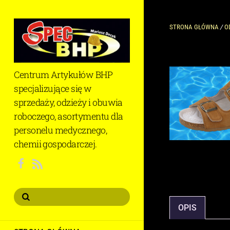
STRONA GŁÓWNA
/
O
Centrum Artykułów BHP
specjalizujące się w
sprzedaży, odzieży i obuwia
roboczego, asortymentu dla
personelu medycznego,
chemii gospodarczej.
RSS
OPIS