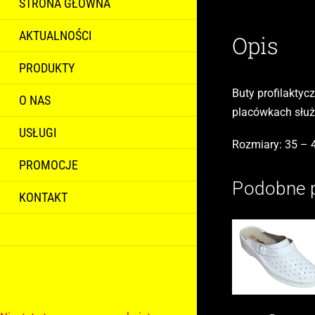
STRONA GŁÓWNA
AKTUALNOŚCI
Opis
PRODUKTY
Buty profilakty
O NAS
placówkach służ
USŁUGI
Rozmiary: 35 – 
PROMOCJE
Podobne 
KONTAKT